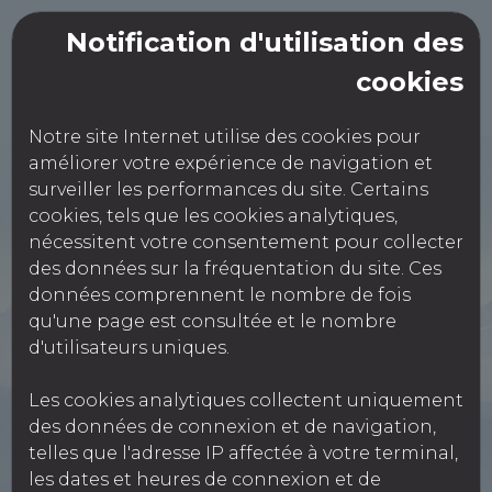
Notification d'utilisation des
cookies
Notre site Internet utilise des cookies pour
améliorer votre expérience de navigation et
SAS CONTROLE
surveiller les performances du site. Certains
TECHNIQUE
cookies, tels que les cookies analytiques,
AUXONNE
nécessitent votre consentement pour collecter
des données sur la fréquentation du site. Ces
données comprennent le nombre de fois
qu'une page est consultée et le nombre
10 rue du Bief Perou,
d'utilisateurs uniques.
21130 AUXONNE
Les cookies analytiques collectent uniquement
0380374870
des données de connexion et de navigation,
telles que l'adresse IP affectée à votre terminal,
Réservation Véhicules Légers
les dates et heures de connexion et de